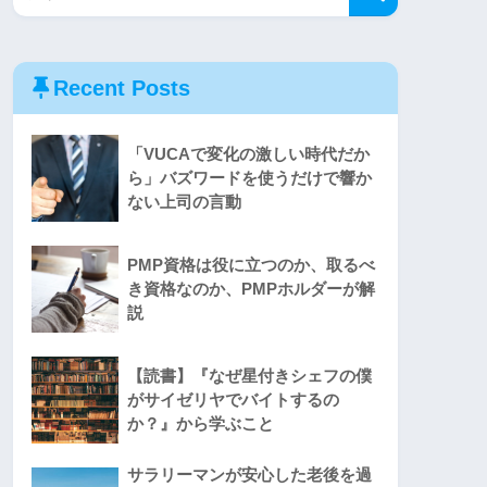
Recent Posts
「VUCAで変化の激しい時代だか
ら」バズワードを使うだけで響か
ない上司の言動
PMP資格は役に立つのか、取るべ
き資格なのか、PMPホルダーが解
説
【読書】『なぜ星付きシェフの僕
がサイゼリヤでバイトするの
か？』から学ぶこと
サラリーマンが安心した老後を過