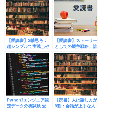
【愛読書】2軸思考：
【愛読書】ストーリー
超シンプルで実践しや
としての競争戦略：誰
すいテクニック満載
かに話したくなる、そ
れが戦略の本質
Python3エンジニア認
【読書】人は話し方が
定データ分析試験 受
9割：会話が上手な人
験記
間になり人生を豊かに
しよう