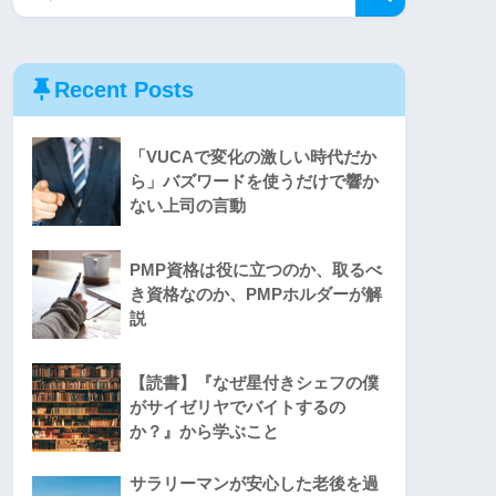
Recent Posts
「VUCAで変化の激しい時代だか
ら」バズワードを使うだけで響か
ない上司の言動
PMP資格は役に立つのか、取るべ
き資格なのか、PMPホルダーが解
説
【読書】『なぜ星付きシェフの僕
がサイゼリヤでバイトするの
か？』から学ぶこと
サラリーマンが安心した老後を過