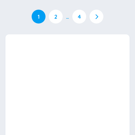
1
2
…
4