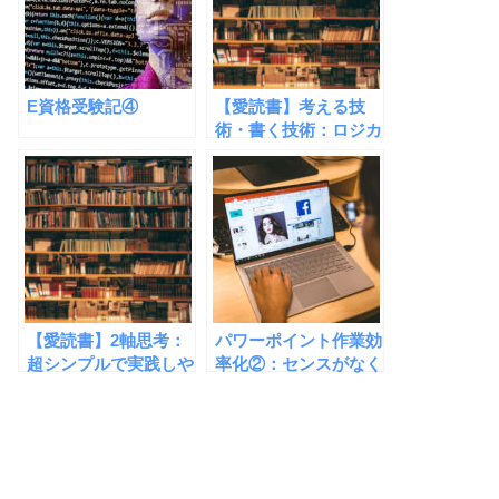
E資格受験記④
【愛読書】考える技
術・書く技術：ロジカ
ルに考える力が身につ
く本
【愛読書】2軸思考：
パワーポイント作業効
超シンプルで実践しや
率化②：センスがなく
すいテクニック満載
てもキレイな見た目
に！