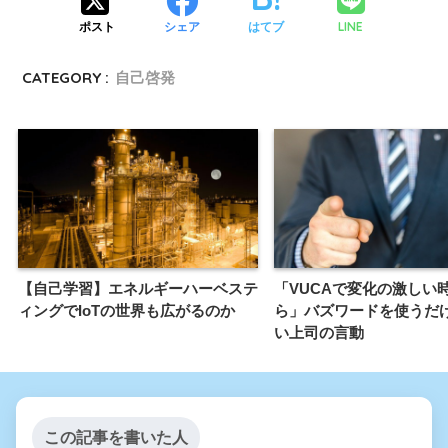
LINE
ポスト
シェア
はてブ
CATEGORY :
自己啓発
【自己学習】エネルギーハーベステ
「VUCAで変化の激しい
ィングでIoTの世界も広がるのか
ら」バズワードを使うだ
い上司の言動
この記事を書いた人